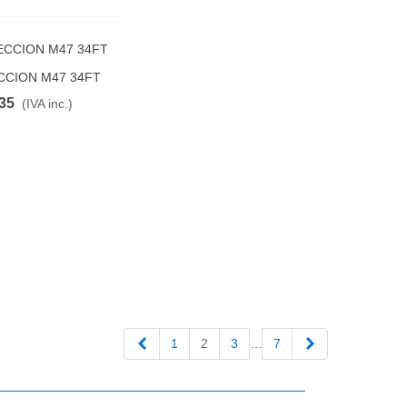
CCION M47 34FT
FAVORITO
135
(IVA inc.)
Anterior
Siguiente
1
2
3
…
7