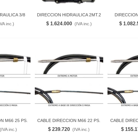
AULICA 3/8
DIRECCION HIDRAULICA 2MT.2
DIRECCION
RITO
FAVORITO
6)
CILINDROS(MO350 HT2-R1-25)
MT.1 CILIN
$ 1.624.000
$ 1.082.
IVA inc.)
(IVA inc.)
R
N M66 25 PS.
CABLE DIRECCION M66 22 PS.
CABLE DIREC
RITO
FAVORITO
$ 239.720
$ 155.
(IVA inc.)
(IVA inc.)