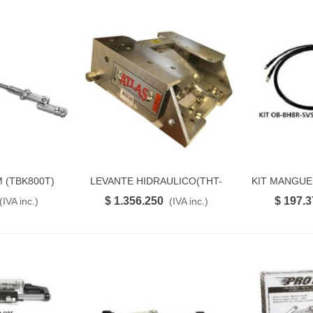
 (TBK800T)
LEVANTE HIDRAULICO(THT-
KIT MANGUE
RITO
FAVORITO
130CGK-DP)
$ 1.356.250
$ 197.
(IVA inc.)
(IVA inc.)