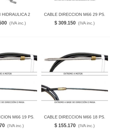
 HIDRAULICA 2
CABLE DIRECCION M66 29 PS.
FAVORITO
FAVORITO
DRO(MO350 HT1-
500
$ 309.150
(IVA inc.)
(IVA inc.)
1-25)
CION M66 19 PS.
CABLE DIRECCION M66 18 PS.
FAVORITO
FAVORITO
170
$ 155.170
(IVA inc.)
(IVA inc.)