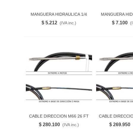
MANGUERA HIDRAULICA 1/4
MANGUERA HIDR
FAVORITO
FAVO
(NH04)
(NH0
$ 5.212
$ 7.100
(IVA inc.)
(
CABLE DIRECCION M66 26 FT
CABLE DIRECCIO
FAVORITO
FAVO
$ 280.100
$ 269.950
(IVA inc.)