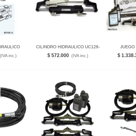
DRAULICO
CILINDRO HIDRAULICO UC128-
JUEGO 
RITO
FAVORITO
OBF/1
OBF/1
HIDRAULIC
$ 572.000
$ 1.338.
(IVA inc.)
(IVA inc.)