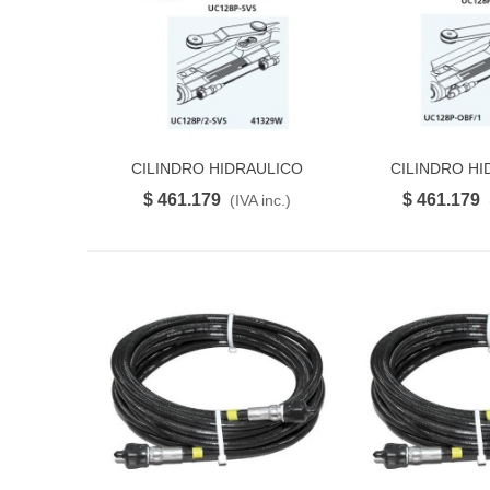
CILINDRO HIDRAULICO
CILINDRO HI
FAVORITO
FAVO
UC128P-OBF/2
UC128P-
$ 461.179
$ 461.179
(IVA inc.)