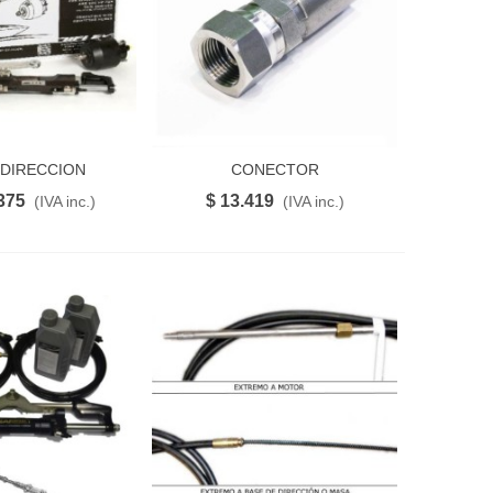
DIRECCION
CONECTOR
FAVORITO
FAVORITO
O PROTECH 1.0
MANG.HIDR.1/4(SE-PF-04-14-
375
$ 13.419
(IVA inc.)
(IVA inc.)
S)