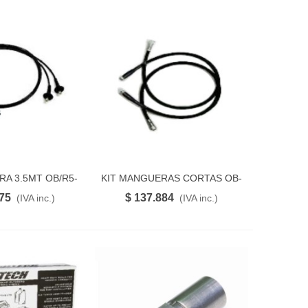
RA 3.5MT OB/R5-
KIT MANGUERAS CORTAS OB-
FAVORITO
FAVORITO
35
2C-07
375
$ 137.884
(IVA inc.)
(IVA inc.)