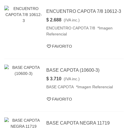
ENCUENTRO CAPOTA 7/8 10612-3
$ 2.688
(IVA inc.)
ENCUENTRO CAPOTA 7/8 *Imagen
Referencial
FAVORITO
BASE CAPOTA (10600-3)
$ 3.710
(IVA inc.)
BASE CAPOTA *Imagen Referencial
FAVORITO
BASE CAPOTA NEGRA 11719