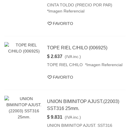
CINTA TOLDO (PRECIO POR PAR)
*Imagen Referencial
FAVORITO
TOPE RIEL C/HILO (006925)
$ 2.637
(IVA inc.)
TOPE RIEL C/HILO *Imagen Referencial
FAVORITO
UNION BIMINITOP AJUST.(22003)
SST316 25mm.
$ 9.831
(IVA inc.)
UNION BIMINITOP AJUST. SST316