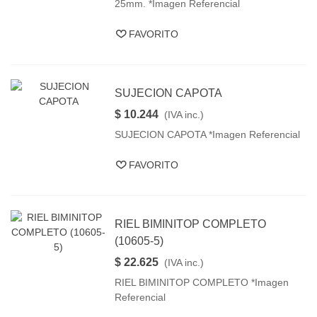
25mm. *Imagen Referencial
FAVORITO
SUJECION CAPOTA
$ 10.244
(IVA inc.)
SUJECION CAPOTA *Imagen Referencial
FAVORITO
RIEL BIMINITOP COMPLETO
(10605-5)
$ 22.625
(IVA inc.)
RIEL BIMINITOP COMPLETO *Imagen
Referencial