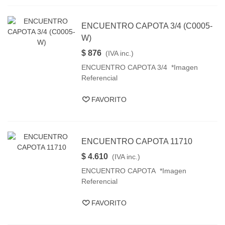
ENCUENTRO CAPOTA 3/4 (C0005-
W)
$ 876
(IVA inc.)
ENCUENTRO CAPOTA 3/4 *Imagen
Referencial
FAVORITO
ENCUENTRO CAPOTA 11710
$ 4.610
(IVA inc.)
ENCUENTRO CAPOTA *Imagen
Referencial
FAVORITO