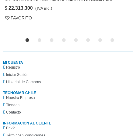
FAVORITO
T
$ 22.313.300
$
(IVA inc.)
FAVORITO
MI CUENTA
Registro
Iniciar Sesión
Historial de Compras
TECNOMAR CHILE
Nuestra Empresa
Tiendas
Contacto
INFORMACIÓN AL CLIENTE
Envío
Términos y condiciones