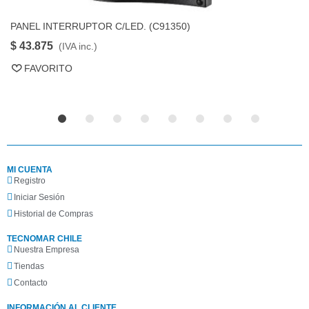
PANEL INTERRUPTOR C/LED. (C91350)
P
FAVORITO
$ 43.875
$
(IVA inc.)
FAVORITO
MI CUENTA
Registro
Iniciar Sesión
Historial de Compras
TECNOMAR CHILE
Nuestra Empresa
Tiendas
Contacto
INFORMACIÓN AL CLIENTE