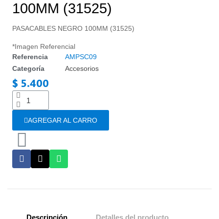
100MM (31525)
PASACABLES NEGRO 100MM (31525)
*Imagen Referencial
Referencia
AMPSC09
Categoría
Accesorios
$ 5.400
Impuestos incluidos
AGREGAR AL CARRO
Descripción
Detalles del producto