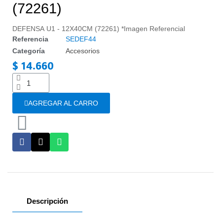
(72261)
DEFENSA U1 - 12X40CM (72261) *Imagen Referencial
Referencia
SEDEF44
Categoría
Accesorios
$ 14.660
Impuestos incluidos
AGREGAR AL CARRO
Descripción