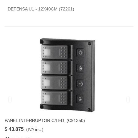
DEFENSA U1 - 12X40CM (72261)
PANEL INTERRUPTOR C/LED. (C91350)
P
FAVORITO
$ 43.875
$
(IVA inc.)