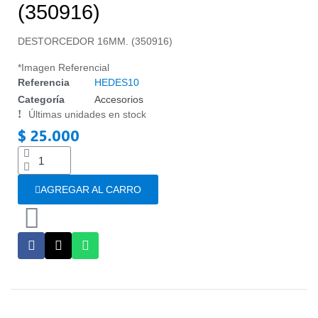
(350916)
DESTORCEDOR 16MM. (350916)
*Imagen Referencial
Referencia
HEDES10
Categoría
Accesorios
Últimas unidades en stock
$ 25.000
Impuestos incluidos
AGREGAR AL CARRO