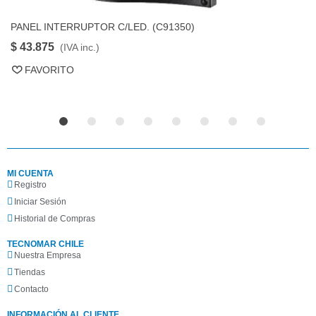
PANEL INTERRUPTOR C/LED. (C91350)
P
FAVORITO
$ 43.875
$
(IVA inc.)
FAVORITO
MI CUENTA
Registro
Iniciar Sesión
Historial de Compras
TECNOMAR CHILE
Nuestra Empresa
Tiendas
Contacto
INFORMACIÓN AL CLIENTE