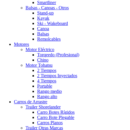
Smartliner
Balsas - Canoas - Otros
Stand-up
Kayak
Ski - Wakeboard
Canoa
Balsas
Remolcables
Motores
Motor Eléctrico
Torqeedo (Profesional)
Chino
Motor Tohatsu
2 Tiempos
2 Tiempos Inyectados
4 Tiempos
Portable
Rango medio
Rango alto
Carros de Arrastre
Trailer Shorelander
Carro Botes Rígidos
Carro Bote Plegable
Carros Planos
Trailer Otras Marcas