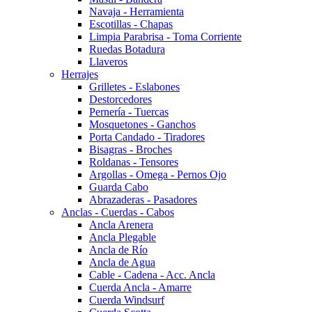
Navaja - Herramienta
Escotillas - Chapas
Limpia Parabrisa - Toma Corriente
Ruedas Botadura
Llaveros
Herrajes
Grilletes - Eslabones
Destorcedores
Pernería - Tuercas
Mosquetones - Ganchos
Porta Candado - Tiradores
Bisagras - Broches
Roldanas - Tensores
Argollas - Omega - Pernos Ojo
Guarda Cabo
Abrazaderas - Pasadores
Anclas - Cuerdas - Cabos
Ancla Arenera
Ancla Plegable
Ancla de Río
Ancla de Agua
Cable - Cadena - Acc. Ancla
Cuerda Ancla - Amarre
Cuerda Windsurf