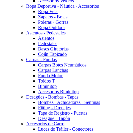
Accesorios Veleros
Ropa Deportiva - Náutica - Accesorios
Ropa Vela
Zapatos - Botas
Poleras - Gorras
Ropa Outdoor
Asientos - Pedestales
Asientos
Pedestales
Bases Giratorias
Cojín Tapizado
Carpas - Fundas
Carpas Botes Neumáticos
Carpas Lanchas
Funda Motor
Toldos T
Biminitop
Accesorios Biminitop
Desagües - Bombas - Tapas
Bombas - Achicadoras - Sentinas
Fitting - Drenajes
Tapa de Registro - Puertas
Desagüe - Tapón
Accesorios de Carro
Luces de Tráiler - Conectores