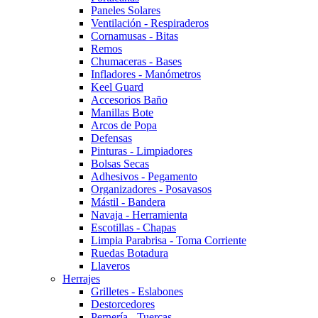
Paneles Solares
Ventilación - Respiraderos
Cornamusas - Bitas
Remos
Chumaceras - Bases
Infladores - Manómetros
Keel Guard
Accesorios Baño
Manillas Bote
Arcos de Popa
Defensas
Pinturas - Limpiadores
Bolsas Secas
Adhesivos - Pegamento
Organizadores - Posavasos
Mástil - Bandera
Navaja - Herramienta
Escotillas - Chapas
Limpia Parabrisa - Toma Corriente
Ruedas Botadura
Llaveros
Herrajes
Grilletes - Eslabones
Destorcedores
Pernería - Tuercas