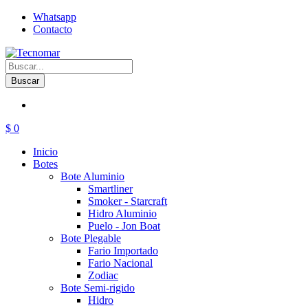
Whatsapp
Contacto
Buscar
$ 0
Inicio
Botes
Bote Aluminio
Smartliner
Smoker - Starcraft
Hidro Aluminio
Puelo - Jon Boat
Bote Plegable
Fario Importado
Fario Nacional
Zodiac
Bote Semi-rigido
Hidro