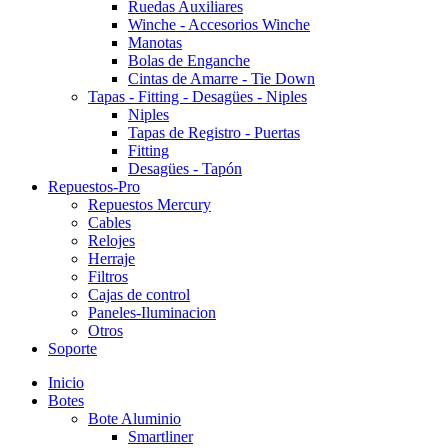
Ruedas Auxiliares
Winche - Accesorios Winche
Manotas
Bolas de Enganche
Cintas de Amarre - Tie Down
Tapas - Fitting - Desagües - Niples
Niples
Tapas de Registro - Puertas
Fitting
Desagües - Tapón
Repuestos-Pro
Repuestos Mercury
Cables
Relojes
Herraje
Filtros
Cajas de control
Paneles-Iluminacion
Otros
Soporte
Inicio
Botes
Bote Aluminio
Smartliner