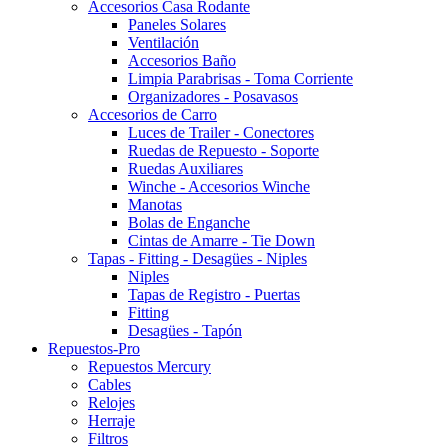
Accesorios Casa Rodante
Paneles Solares
Ventilación
Accesorios Baño
Limpia Parabrisas - Toma Corriente
Organizadores - Posavasos
Accesorios de Carro
Luces de Trailer - Conectores
Ruedas de Repuesto - Soporte
Ruedas Auxiliares
Winche - Accesorios Winche
Manotas
Bolas de Enganche
Cintas de Amarre - Tie Down
Tapas - Fitting - Desagües - Niples
Niples
Tapas de Registro - Puertas
Fitting
Desagües - Tapón
Repuestos-Pro
Repuestos Mercury
Cables
Relojes
Herraje
Filtros