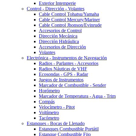
Exterior Intemperie
Control - Dirección - Volantes
Cable Control Tohatsu/Yamaha
Cable Control Mercury/Mariner
Cable Control Jhonson/Evinrude
Accesorios de Control
Dirección Mecánica
Dirección Hidráulica
Accesorios de Dirección
Volantes
Electrónica - Instrumentos de Navegación
Radios - Parlantes - Accesorios
Radios Náuticas de VHF
Ecosondas - GPS - Radar
Juegos de Instrumentos
Marcador de Combustible - Sender
Horómetro
Marcador de Temperatura - Agua - Trim
Compás
Velocímetro - Pitot
Voltímetro
Tacómetro
Estanques - Bocas de Llenado
Estanques Combustible Portátil
Estanque Combustible Fijo