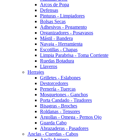
Arcos de Popa
Defensas
Pinturas - Limpiadores
Bolsas Secas
Adhesivos - Pegamento
Organizadores - Posavasos
Mástil - Bandera
Navaja - Herramienta
Escotillas - Chapas
Limpia Parabrisa - Toma Corriente
Ruedas Botadura
Llaveros
Herrajes
Grilletes - Eslabones
Destorcedores
Pernería - Tuercas
Mosquetones - Ganchos
Porta Candado - Tiradores
Bisagras - Broches
Roldanas - Tensores
Argollas - Omega - Pernos Ojo
Guarda Cabo
Abrazaderas - Pasadores
Anclas - Cuerdas - Cabos
Ancla Arenera