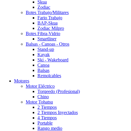
Skua
Zodiac
Botes Trabajo/Militares
Fario Trabajo
BAP-Skua
Zodiac Milpro
Botes Fibra-Vidrio
Smartliner
Balsas - Canoas - Otros
Stand-up
Kayak
Ski - Wakeboard
Canoa
Balsas
Remolcables
Motores
Motor Eléctrico
Torqeedo (Profesional)
Chino
Motor Tohatsu
2 Tiempos
2 Tiempos Inyectados
4 Tiempos
Portable
Rango medio