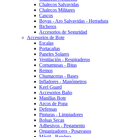
Chalecos Salvavidas
Chalecos Militares
Cascos
Boyas - Aro Salvavidas - Herradura
Bicheros
Accesorios de Seguridad
Accesorios de Bote
Escalas
Portacañas
Paneles Solares
Ventilación - Respiraderos
Cornamusas - Bitas
Remos
Chumaceras - Bases
Infladores - Manómetros
Keel Guard
Accesorios Baño
Manillas Bote
Arcos de Popa
Defensas
Pinturas - Limpiadores
Bolsas Secas
Adhesivos - Pegamento
Organizadores - Posavasos
Mástil - Bandera