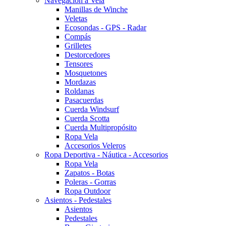
Navegación a Vela
Manillas de Winche
Veletas
Ecosondas - GPS - Radar
Compás
Grilletes
Destorcedores
Tensores
Mosquetones
Mordazas
Roldanas
Pasacuerdas
Cuerda Windsurf
Cuerda Scotta
Cuerda Multipropósito
Ropa Vela
Accesorios Veleros
Ropa Deportiva - Náutica - Accesorios
Ropa Vela
Zapatos - Botas
Poleras - Gorras
Ropa Outdoor
Asientos - Pedestales
Asientos
Pedestales