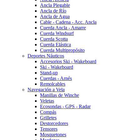
Ancla Plegable
Ancla de Río
Ancla de Agua
Cable - Cadena - Acc. Ancla
Cuerda Ancla - Amarre
Cuerda Windsurf
Cuerda Scotta
Cuerda Elástica
Cuerda Multipropósito
Deportes Náuticos
Accesorios Ski - Wakeboard
Ski - Wakeboard
Stand-up
Cuerdas - Arnés
Remolcables
Navegación a Vela
Manillas de Winche
Veletas
Ecosondas - GPS - Radar
Compás
Grilletes
Destorcedores
Tensores
Mosquetones