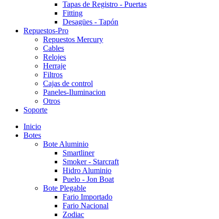
Tapas de Registro - Puertas
Fitting
Desagües - Tapón
Repuestos-Pro
Repuestos Mercury
Cables
Relojes
Herraje
Filtros
Cajas de control
Paneles-Iluminacion
Otros
Soporte
Inicio
Botes
Bote Aluminio
Smartliner
Smoker - Starcraft
Hidro Aluminio
Puelo - Jon Boat
Bote Plegable
Fario Importado
Fario Nacional
Zodiac