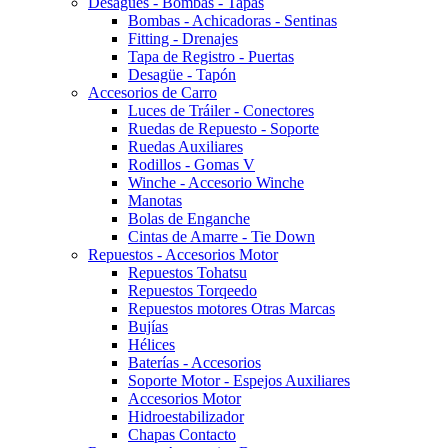
Desagües - Bombas - Tapas
Bombas - Achicadoras - Sentinas
Fitting - Drenajes
Tapa de Registro - Puertas
Desagüe - Tapón
Accesorios de Carro
Luces de Tráiler - Conectores
Ruedas de Repuesto - Soporte
Ruedas Auxiliares
Rodillos - Gomas V
Winche - Accesorio Winche
Manotas
Bolas de Enganche
Cintas de Amarre - Tie Down
Repuestos - Accesorios Motor
Repuestos Tohatsu
Repuestos Torqeedo
Repuestos motores Otras Marcas
Bujías
Hélices
Baterías - Accesorios
Soporte Motor - Espejos Auxiliares
Accesorios Motor
Hidroestabilizador
Chapas Contacto