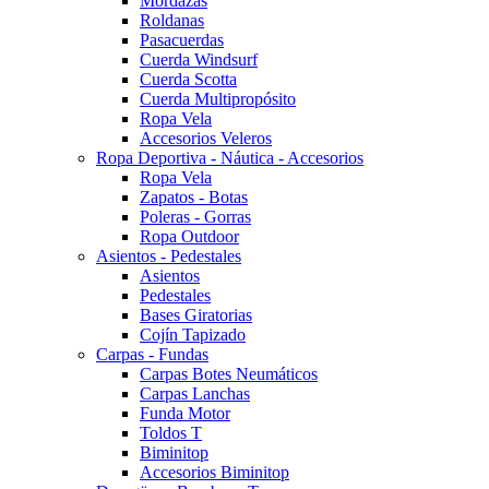
Mordazas
Roldanas
Pasacuerdas
Cuerda Windsurf
Cuerda Scotta
Cuerda Multipropósito
Ropa Vela
Accesorios Veleros
Ropa Deportiva - Náutica - Accesorios
Ropa Vela
Zapatos - Botas
Poleras - Gorras
Ropa Outdoor
Asientos - Pedestales
Asientos
Pedestales
Bases Giratorias
Cojín Tapizado
Carpas - Fundas
Carpas Botes Neumáticos
Carpas Lanchas
Funda Motor
Toldos T
Biminitop
Accesorios Biminitop