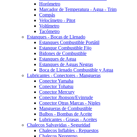
Horómetro
Marcador de Temperatura - Agua - Trim
Compás
Velocímetro - Pitot
Voltímetro
Tacómetro
Estanques - Bocas de Llenado
Estanques Combustible Portátil
Estanque Combustible Fijo
Bidones de Combustible
Estanques de Agua
Estanques de Aguas Negras
Boca de Llenado Combustible y Agua
Lubricantes - Conectores - Mangueras
Conector Yamaha
Conector Tohatsu
Conector Mercury
Conector Jhonson/Evinrude
Conector Otras Marcas - Niples
Mangueras de Combustible
Bulbos - Bombas de Aceite
Lubricantes - Grasas - Aceites
Chalecos Salvavidas - Seguridad
Chalecos Inflables - Repuestos
Chalecos Neopreno