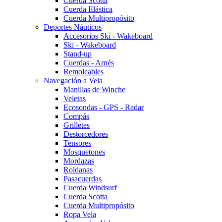
Cuerda Scotta
Cuerda Elástica
Cuerda Multipropósito
Deportes Náuticos
Accesorios Ski - Wakeboard
Ski - Wakeboard
Stand-up
Cuerdas - Arnés
Remolcables
Navegación a Vela
Manillas de Winche
Veletas
Ecosondas - GPS - Radar
Compás
Grilletes
Destorcedores
Tensores
Mosquetones
Mordazas
Roldanas
Pasacuerdas
Cuerda Windsurf
Cuerda Scotta
Cuerda Multipropósito
Ropa Vela