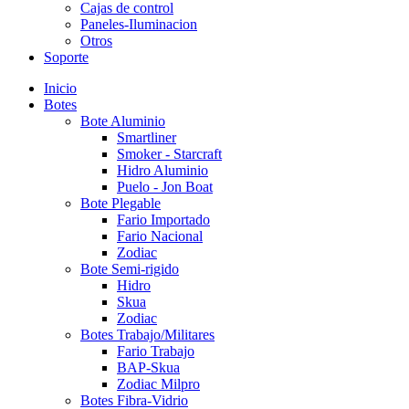
Cajas de control
Paneles-Iluminacion
Otros
Soporte
Inicio
Botes
Bote Aluminio
Smartliner
Smoker - Starcraft
Hidro Aluminio
Puelo - Jon Boat
Bote Plegable
Fario Importado
Fario Nacional
Zodiac
Bote Semi-rigido
Hidro
Skua
Zodiac
Botes Trabajo/Militares
Fario Trabajo
BAP-Skua
Zodiac Milpro
Botes Fibra-Vidrio