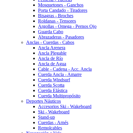
Mosquetones - Ganchos
Porta Candado - Tiradores
Bisagras - Broches
Roldanas - Tensores
Argollas - Omega - Pernos Ojo
Guarda Cabo
Abrazaderas - Pasadores
Anclas - Cuerdas - Cabos
Ancla Arenera
Ancla Plegable
Ancla de Río
Ancla de Agua
Cable - Cadena - Acc. Ancla
Cuerda Ancla - Amarre
Cuerda Windsurf
Cuerda Scotta
Cuerda Elástica
Cuerda Multipropósito
Deportes Náuticos
Accesorios Ski - Wakeboard
Ski - Wakeboard
Stand-up
Cuerdas - Arnés
Remolcables