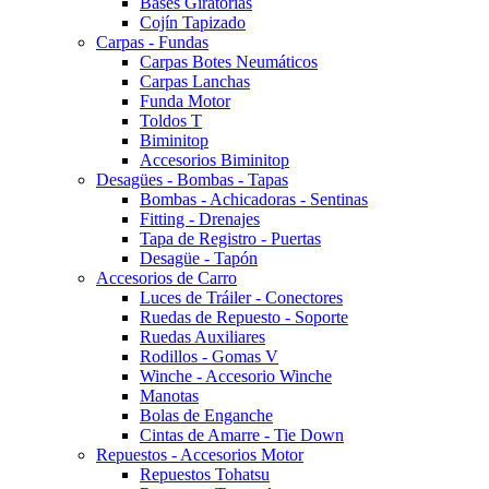
Bases Giratorias
Cojín Tapizado
Carpas - Fundas
Carpas Botes Neumáticos
Carpas Lanchas
Funda Motor
Toldos T
Biminitop
Accesorios Biminitop
Desagües - Bombas - Tapas
Bombas - Achicadoras - Sentinas
Fitting - Drenajes
Tapa de Registro - Puertas
Desagüe - Tapón
Accesorios de Carro
Luces de Tráiler - Conectores
Ruedas de Repuesto - Soporte
Ruedas Auxiliares
Rodillos - Gomas V
Winche - Accesorio Winche
Manotas
Bolas de Enganche
Cintas de Amarre - Tie Down
Repuestos - Accesorios Motor
Repuestos Tohatsu