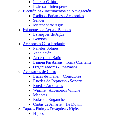
Interior Cabina
Exterior - Intemperie
Electrónica - Instrumentos de Navegación
Radios - Parlantes - Accesorios
Sender
Marcador de Agua
Estanques de Agua - Bombas
Estanques de Agua
Bombas
Accesorios Casa Rodante
Paneles Solares
Ventilación
Accesorios Baño
Limpia Parabrisas - Toma Corriente
Organizadores - Posavasos
Accesorios de Carro
Luces de Trailer - Conectores
Ruedas de Repuesto - Soporte
Ruedas Auxiliares
Winche - Accesorios Winche
Manotas
Bolas de Enganche
Cintas de Amarre - Tie Down
Tapas - Fitting - Desagües - Niples
Niples