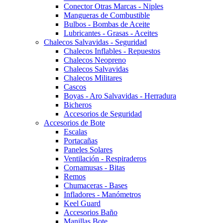
Conector Otras Marcas - Niples
Mangueras de Combustible
Bulbos - Bombas de Aceite
Lubricantes - Grasas - Aceites
Chalecos Salvavidas - Seguridad
Chalecos Inflables - Repuestos
Chalecos Neopreno
Chalecos Salvavidas
Chalecos Militares
Cascos
Boyas - Aro Salvavidas - Herradura
Bicheros
Accesorios de Seguridad
Accesorios de Bote
Escalas
Portacañas
Paneles Solares
Ventilación - Respiraderos
Cornamusas - Bitas
Remos
Chumaceras - Bases
Infladores - Manómetros
Keel Guard
Accesorios Baño
Manillas Bote