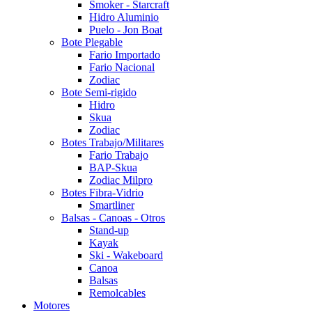
Smoker - Starcraft
Hidro Aluminio
Puelo - Jon Boat
Bote Plegable
Fario Importado
Fario Nacional
Zodiac
Bote Semi-rigido
Hidro
Skua
Zodiac
Botes Trabajo/Militares
Fario Trabajo
BAP-Skua
Zodiac Milpro
Botes Fibra-Vidrio
Smartliner
Balsas - Canoas - Otros
Stand-up
Kayak
Ski - Wakeboard
Canoa
Balsas
Remolcables
Motores