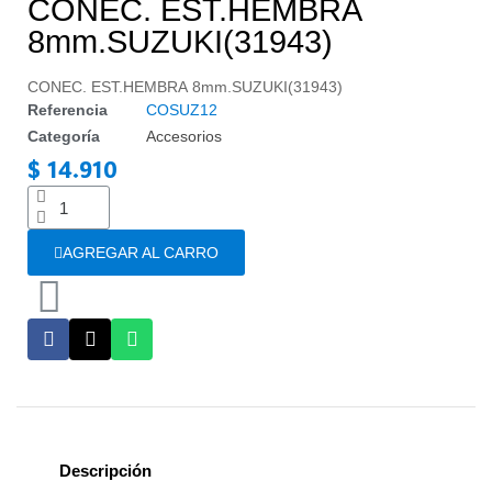
CONEC. EST.HEMBRA
8mm.SUZUKI(31943)
CONEC. EST.HEMBRA 8mm.SUZUKI(31943)
Referencia
COSUZ12
Categoría
Accesorios
$ 14.910
Impuestos incluidos
AGREGAR AL CARRO
Descripción