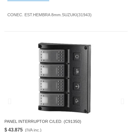
CONEC. EST.HEMBRA 8mm.SUZUKI(31943)
PANEL INTERRUPTOR C/LED. (C91350)
P
FAVORITO
$ 43.875
$
(IVA inc.)