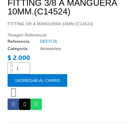
FITTING 3/8 A MANGUERA
10MM.(C14524)
FITTING 3/8 A MANGUERA 10MM.(C14524)
*Imagen Referencial
Referencia
DEFIT26
Categoría
Accesorios
$ 2.000
Impuestos incluidos
AGREGAR AL CARRO