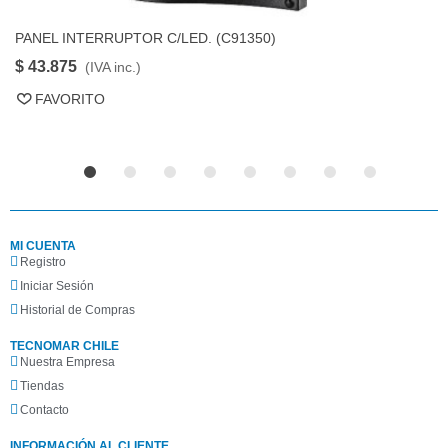
PANEL INTERRUPTOR C/LED. (C91350)
P
FAVORITO
$ 43.875
$
(IVA inc.)
FAVORITO
MI CUENTA
Registro
Iniciar Sesión
Historial de Compras
TECNOMAR CHILE
Nuestra Empresa
Tiendas
Contacto
INFORMACIÓN AL CLIENTE