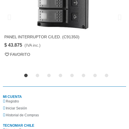
PANEL INTERRUPTOR C/LED. (C91350)
P
FAVORITO
$ 43.875
$
(IVA inc.)
FAVORITO
MI CUENTA
Registro
Iniciar Sesión
Historial de Compras
TECNOMAR CHILE