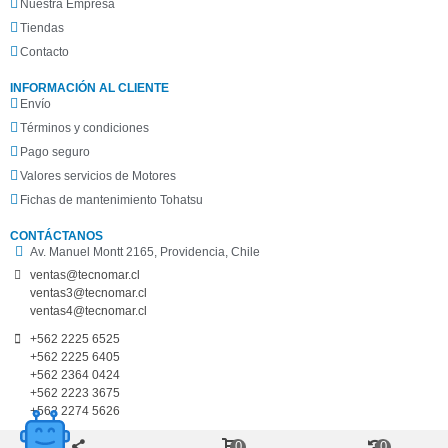
Nuestra Empresa
Tiendas
Contacto
INFORMACIÓN AL CLIENTE
Envío
Términos y condiciones
Pago seguro
Valores servicios de Motores
Fichas de mantenimiento Tohatsu
CONTÁCTANOS
Av. Manuel Montt 2165, Providencia, Chile
ventas@tecnomar.cl
ventas3@tecnomar.cl
ventas4@tecnomar.cl​
+562 2225 6525
+562 2225 6405
+562 2364 0424
+562 2223 3675
+562 2274 5626
0
0